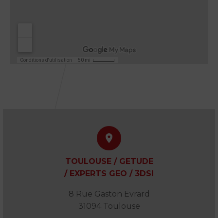


TOULOUSE / GETUDE
/ EXPERTS GEO / 3DSI
8 Rue Gaston Evrard
31094 Toulouse