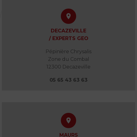


DECAZEVILLE
/ EXPERTS GEO
Pépinière Chrysalis
Zone du Combal
12300 Decazeville
05 65 43 63 63


MAURS