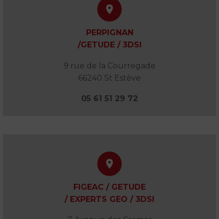


PERPIGNAN
/GETUDE / 3DSI
9 rue de la Courregade
66240 St Estève
05 61 51 29 72


FIGEAC / GETUDE
/ EXPERTS GEO / 3DSI