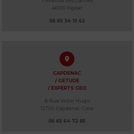
7 Avenue des Carmes
46100 Figeac
05 65 34 15 62


CAPDENAC
/ GETUDE
/ EXPERTS GEO
8 Rue Victor Hugo
12700 Capdenac-Gare
05 65 64 72 85