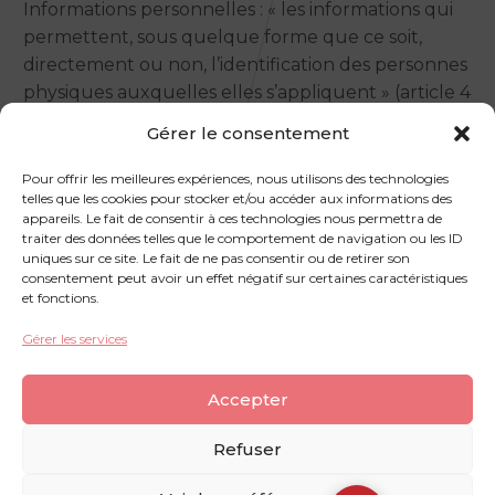
Informations personnelles : « les informations qui
permettent, sous quelque forme que ce soit,
directement ou non, l’identification des personnes
physiques auxquelles elles s’appliquent » (article 4
de la loi n° 78-17 du 6 janvier 1978).
Gérer le consentement
Pour offrir les meilleures expériences, nous utilisons des technologies
telles que les cookies pour stocker et/ou accéder aux informations des
appareils. Le fait de consentir à ces technologies nous permettra de
traiter des données telles que le comportement de navigation ou les ID
uniques sur ce site. Le fait de ne pas consentir ou de retirer son
consentement peut avoir un effet négatif sur certaines caractéristiques
et fonctions.
Gérer les services
Accepter
Mentions légales
Politique de confidentialité
Contactez-nous
Refuser