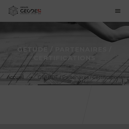
GETUDE / PARTENAIRES /
CERTIFICATIONS
Accueil
GETUDE / Partenaires / Certifications