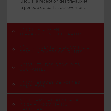
jusqu’à la réception des travaux et
la période de parfait achèvement.
N° 1101 : ETUDE EN
TERRASSEMENTS COURANTS
N°1811 : INGÉNIERIE DE VOIRIE ET
RÉSEAUX DIVERS COURANTS
N°1103 : ETUDES DE VOIRIES
COURANTES
N°1104 : ETUDES DE VOIRIES
COMPLEXES
N°0111 : AMO RELATIVE À LA
PRISE EN COMPTE DU
HANDICAP