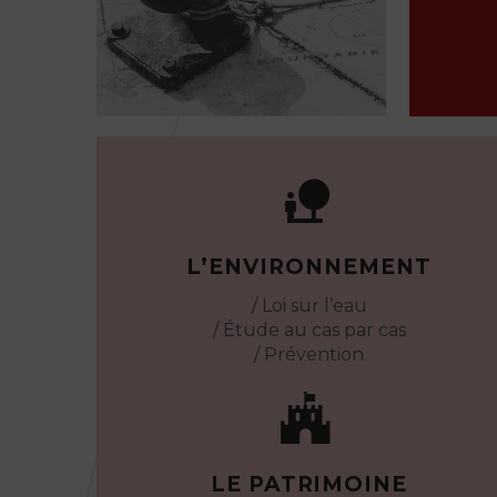
leitmotiv.
Nous ferons grandir votre
projet ENSEMBLE.


L’ENVIRONNEMENT
/ Loi sur l’eau
/ Étude au cas par cas
/ Prévention


LE PATRIMOINE