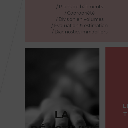
/ Plans de bâtiments
/ Copropriété
/ Division en volumes
/ Évaluation & estimation
/ Diagnostics immobiliers
LA
RÉACTIVITÉ
L
LA
Nous avons conscience
T
que les délais sont
importants. Nous