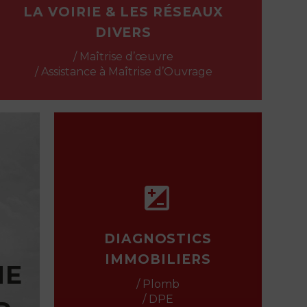
LA VOIRIE & LES RÉSEAUX
DIVERS
/ Maîtrise d’œuvre
/ Assistance à Maîtrise d’Ouvrage
NE


R
DIAGNOSTICS
IMMOBILIERS
NE
 jeu.
ec le
/ Plomb
ieux.
/ DPE