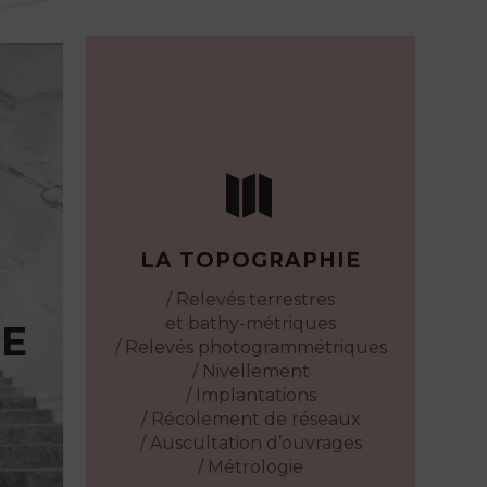
TE


urs,
vos
LA TOPOGRAPHIE
s et
/ Relevés terrestres
et bathy-métriques
TE
ons
/ Relevés photogrammétriques
avec
/ Nivellement
e en
/ Implantations
dget
/ Récolement de réseaux
/ Auscultation d’ouvrages
/ Métrologie
ons