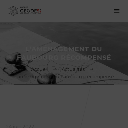
L’AMÉNAGEMENT DU
FAUBOURG RÉCOMPENSÉ
Accueil
Actualités
L’aménagement du Faubourg récompensé
24 juin 2022