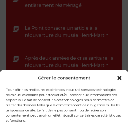
entièrement réaménagé
Le Point consacre un article à la
réouverture du musée Henri-Martin
Après deux années de crise sanitaire, la
réouverture du musée Henri-Martin
intervient comme un second souffle.
Gérer le consentement
Pour offrir les meilleures expériences, nous utilisons des technologies
telles que les cookies pour stocker et/ou accéder aux informations des
appareils. Le fait de consentir à ces technologies nous permettra de
traiter des données telles que le comportement de navigation ou les ID
uniques sur ce site. Le fait de ne pas consentir ou de retirer son
consentement peut avoir un effet négatif sur certaines caractéristiques
et fonctions.