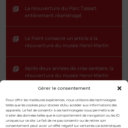
La réouverture du Parc Tassart
entièrement réaménagé
Le Point consacre un article à la
réouverture du musée Henri-Martin
Après deux années de crise sanitaire, la
réouverture du musée Henri-Martin
intervient comme un second souffle.
Gérer le consentement
Pour offrir les meilleures expériences, nous utilisons des technologies
telles que les cookies pour stocker et/ou accéder aux informations des
appareils. Le fait de consentir à ces technologies nous permettra de
traiter des données telles que le comportement de navigation ou les ID
uniques sur ce site. Le fait de ne pas consentir ou de retirer son
consentement peut avoir un effet négatif sur certaines caractéristiques