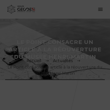
LE POINT CONSACRE UN
ARTICLE À LA RÉOUVERTURE
DU MUSÉE HENRI-MARTIN
Accueil
Actualités
Le Point consacre un article à la réouverture du
musée Henri-Martin